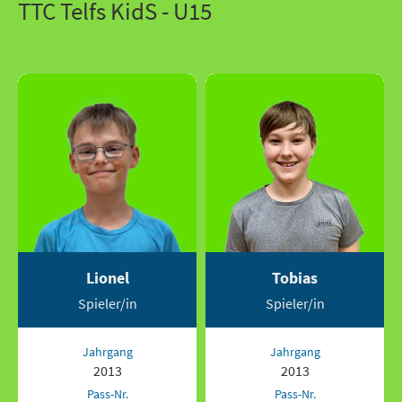
TTC Telfs KidS - U15
Lionel
Tobias
Spieler/in
Spieler/in
Jahrgang
Jahrgang
2013
2013
Pass-Nr.
Pass-Nr.