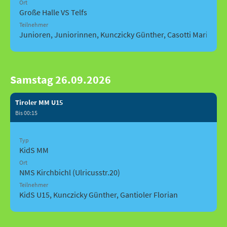
Ort
Große Halle VS Telfs
Teilnehmer
Junioren, Juniorinnen, Kunczicky Günther, Casotti Mario, Ga
Samstag 26.09.2026
Tiroler MM U15
Bis 00:15
Typ
KidS MM
Ort
NMS Kirchbichl (Ulricusstr.20)
Teilnehmer
KidS U15, Kunczicky Günther, Gantioler Florian