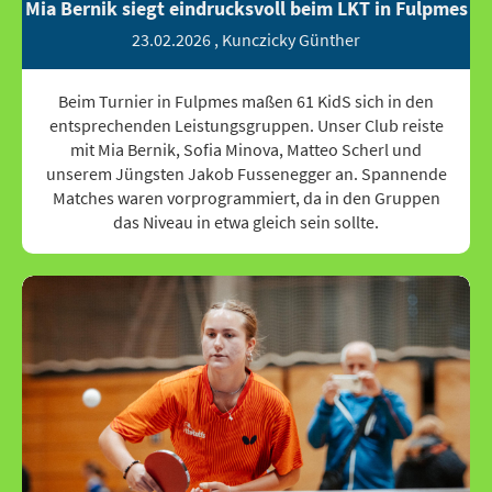
Mia Bernik siegt eindrucksvoll beim LKT in Fulpmes
23.02.2026
, Kunczicky Günther
Beim Turnier in Fulpmes maßen 61 KidS sich in den
entsprechenden Leistungsgruppen. Unser Club reiste
mit Mia Bernik, Sofia Minova, Matteo Scherl und
unserem Jüngsten Jakob Fussenegger an. Spannende
Matches waren vorprogrammiert, da in den Gruppen
das Niveau in etwa gleich sein sollte.