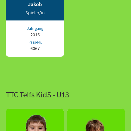
Jakob
Spieler/in
Jahrgang
2016
Pass-Nr.
6067
TTC Telfs KidS - U13