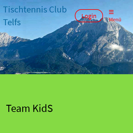
Tischtennis Club
Login
Telfs
Menü
Team KidS