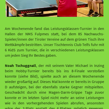
Am Wochenende fand das Leistungsklassen-Turnier in den
Hallen der NMS Fulpmes statt, bei dem 85 Nachwuchs-
Spieler/innen der Tiroler Vereine auf dem grünen Tisch ihre
Wettkämpfe bestritten. Unser Tischtennis Club Telfs fuhr mit
6 KidS zum Turnier, die in verschiedenen Leistungsklassen
um jeden Sieg Ihr Bestes gaben.
Noah Tschuggnall
, der mit seinem Vater Michael in Inzing
beim Hobby-Turnier bereits bis ins 8-Finale vorstoßen
konnte (siehe Bild), spielte auch an diesem Wochenende
wieder großartig auf. Dieses Mal konnte er bereits in Gruppe
D aufsteigen, bei der ebenfalls starke Gegner mitspielten.
Geschwächt durch eine Magen-Darm-Grippe Tage zuvor
konnte er im letzten Spiel nicht mehr an seine Leistungen
wie in den vorhergehenden Spielen abrufen, ansonsten
wäre der 3.Platz anstatt des 6.Platzes möglich gewesen.