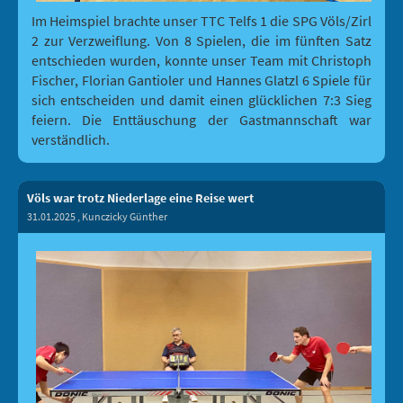
Im Heimspiel brachte unser TTC Telfs 1 die SPG Völs/Zirl
2 zur Verzweiflung. Von 8 Spielen, die im fünften Satz
entschieden wurden, konnte unser Team mit Christoph
Fischer, Florian Gantioler und Hannes Glatzl 6 Spiele für
sich entscheiden und damit einen glücklichen 7:3 Sieg
feiern. Die Enttäuschung der Gastmannschaft war
verständlich.
Völs war trotz Niederlage eine Reise wert
31.01.2025
, Kunczicky Günther