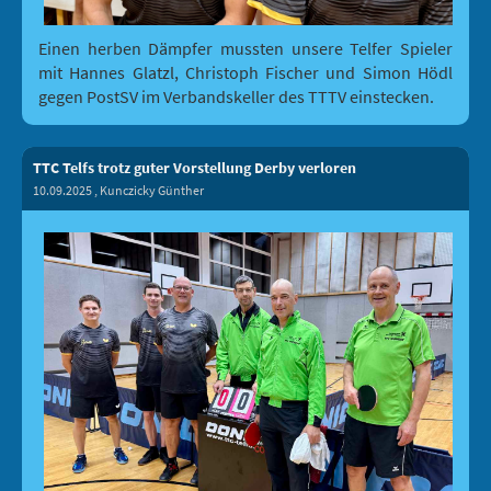
Einen herben Dämpfer mussten unsere Telfer Spieler
mit Hannes Glatzl, Christoph Fischer und Simon Hödl
gegen PostSV im Verbandskeller des TTTV einstecken.
TTC Telfs trotz guter Vorstellung Derby verloren
10.09.2025
, Kunczicky Günther