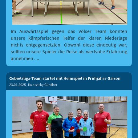
Im Auswärtsspiel gegen das Völser Team konnten
unsere kämpferischen Telfer der klaren Niederlage
nichts entgegensetzten. Obwohl diese eindeutig war,
sollten unsere Spieler die Reise als wertvolle Erfahrung
annehmen ....
Gebietsliga-Team startet mit Heimspiel in Frühjahrs-Saison
23.01.2025
, Kunczicky Günther