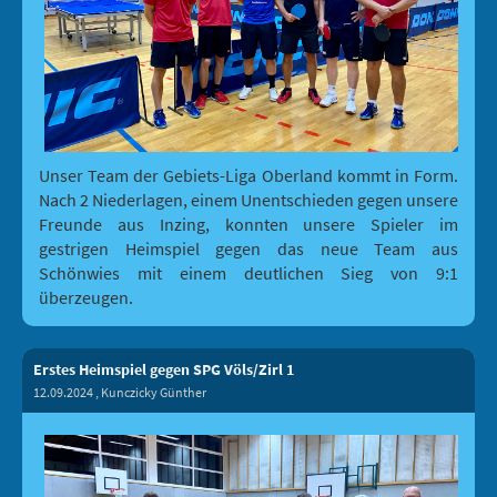
Unser Team der Gebiets-Liga Oberland kommt in Form.
Nach 2 Niederlagen, einem Unentschieden gegen unsere
Freunde aus Inzing, konnten unsere Spieler im
gestrigen Heimspiel gegen das neue Team aus
Schönwies mit einem deutlichen Sieg von 9:1
überzeugen.
Erstes Heimspiel gegen SPG Völs/Zirl 1
12.09.2024
, Kunczicky Günther