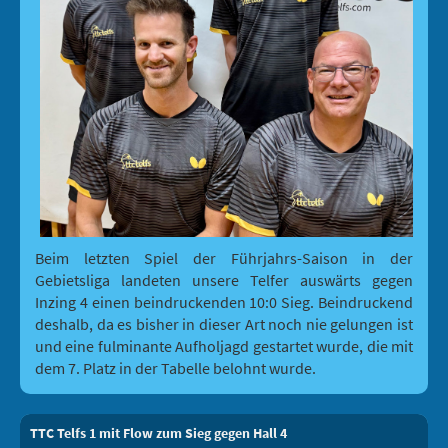
Beim letzten Spiel der Führjahrs-Saison in der
Gebietsliga landeten unsere Telfer auswärts gegen
Inzing 4 einen beindruckenden 10:0 Sieg. Beindruckend
deshalb, da es bisher in dieser Art noch nie gelungen ist
und eine fulminante Aufholjagd gestartet wurde, die mit
dem 7. Platz in der Tabelle belohnt wurde.
TTC Telfs 1 mit Flow zum Sieg gegen Hall 4