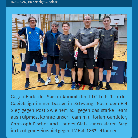
19.03.2026
, Kunczicky Günther
Gegen Ende der Saison kommt der TTC Telfs 1 in der
Gebietsliga immer besser in Schwung. Nach dem 6:4
Sieg gegen Post SV, einem 5:5 gegen das starke Team
aus Fulpmes, konnte unser Team mit Florian Gantioler,
Christoph Fischer und Hannes Glatzl einen klaren Sieg
im heutigen Heimspiel gegen TV Hall 1862 - 4 landen.