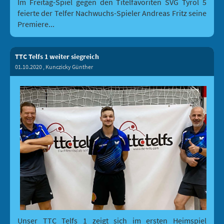
Im Freitag-Spiel gegen den Titelfavoriten SVG Tyrol 5
feierte der Telfer Nachwuchs-Spieler Andreas Fritz seine
Premiere...
TTC Telfs 1 weiter siegreich
01.10.2020
, Kunczicky Günther
Unser TTC Telfs 1 zeigt sich im ersten Heimspiel